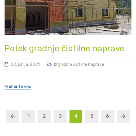
Potek gradnje čistilne naprave
22. junija, 2021
Izgradnja čistilne naprave
Preberite več
1
2
3
4
5
6