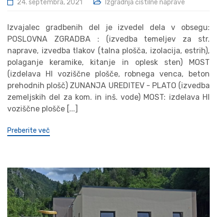
24. septembra, 2021
Izgradnja čistilne naprave
Izvajalec gradbenih del je izvedel dela v obsegu:
POSLOVNA ZGRADBA : (izvedba temeljev za str.
naprave, izvedba tlakov (talna plošča, izolacija, estrih),
polaganje keramike, kitanje in oplesk sten) MOST
(izdelava HI voziščne plošče, robnega venca, beton
prehodnih plošč) ZUNANJA UREDITEV - PLATO (izvedba
zemeljskih del za kom. in inš. vode) MOST: izdelava HI
voziščne plošče [...]
Preberite več