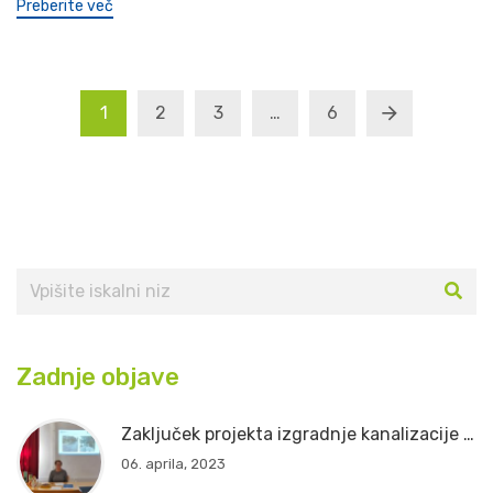
Preberite več
1
2
3
…
6
Zadnje objave
Zaključek projekta izgradnje kanalizacije in čistilne naprave v Občini Črna na Koroškem
06. aprila, 2023